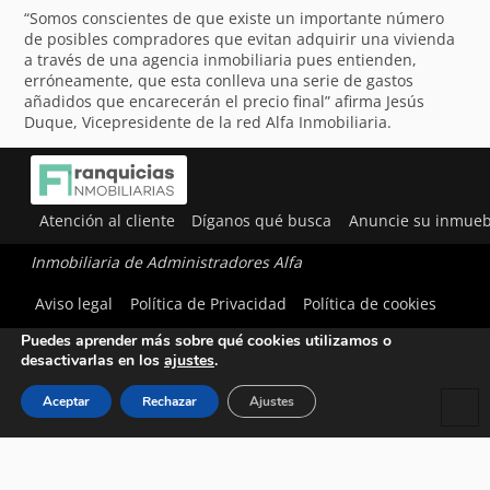
“Somos conscientes de que existe un importante número
de posibles compradores que evitan adquirir una vivienda
a través de una agencia inmobiliaria pues entienden,
erróneamente, que esta conlleva una serie de gastos
añadidos que encarecerán el precio final” afirma Jesús
Duque, Vicepresidente de la red Alfa Inmobiliaria.
Atención al cliente
Díganos qué busca
Anuncie su inmueb
Inmobiliaria de Administradores Alfa
Utilizamos cookies para ofrecerte la mejor experiencia en
Aviso legal
Política de Privacidad
Política de cookies
nuestra web.
Puedes aprender más sobre qué cookies utilizamos o
desactivarlas en los
ajustes
.
Aceptar
Rechazar
Ajustes