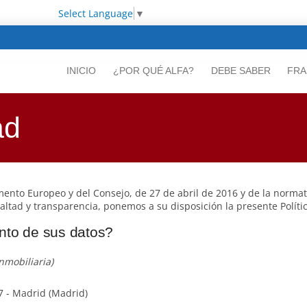
Select Language
▼
INICIO
¿POR QUÉ ALFA?
DEBE SABER
FRA
ad
ento Europeo y del Consejo, de 27 de abril de 2016 y de la normat
lealtad y transparencia, ponemos a su disposición la presente Políti
ento de sus datos?
nmobiliaria)
37 - Madrid (Madrid)