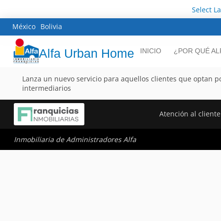
Select L
México
Bolivia
Alfa Urban Home
INICIO
¿POR QUÉ AL
Lanza un nuevo servicio para aquellos clientes que optan p
intermediarios
Atención al cliente
Inmobiliaria de Administradores Alfa