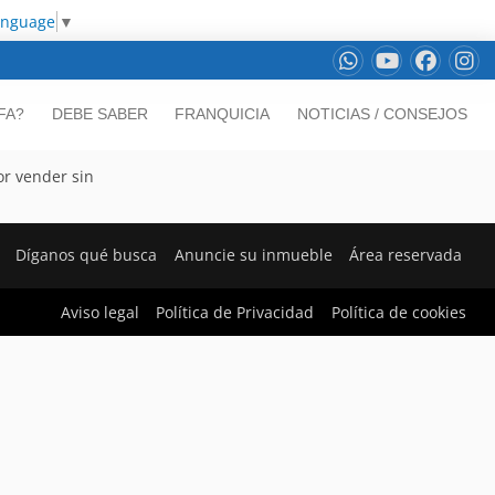
anguage
▼
FA?
DEBE SABER
FRANQUICIA
NOTICIAS / CONSEJOS
or vender sin
Díganos qué busca
Anuncie su inmueble
Área reservada
Aviso legal
Política de Privacidad
Política de cookies