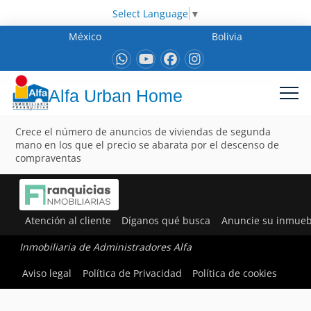
Select Language
▼
México
Bolivia
Alfa Urban Home
Crece el número de anuncios de viviendas de segunda
mano en los que el precio se abarata por el descenso de
compraventas
Atención al cliente
Díganos qué busca
Anuncie su inmueb
Inmobiliaria de Administradores Alfa
Aviso legal
Política de Privacidad
Política de cookies