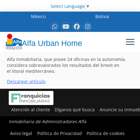
Select Language
▼
México
Bolivia
Alfa Urban Home
Alfa inmobiliaria, que posee 24 oficinas en la autonomía,
considera sobrevalorados los resultados del brexit en
el litoral mediterráneo.
Descargar artículo
Atención al cliente
Díganos qué busca
Anuncie su inmueb
Inmobiliaria de Administradores Alfa
Aviso legal
Política de Privacidad
Política de cookies