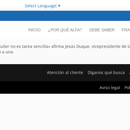
Select Language
▼
INICIO
¿POR QUÉ ALFA?
DEBE SABER
FRA
quiler no es tarea sencilla» afirma Jesús Duque, vicepresidente de la
o a una
Atención al cliente
Díganos qué busca
Aviso legal
Po