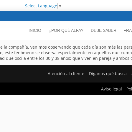
Select Language
▼
INICIO
¿POR QUÉ ALFA?
DEBE SABER
FRA
 de la compañía, venimos observando que cada día son más las per
to, este fenómeno se observa especialmente en aquellos que cumple
d que oscila entre los 30 y 38 años; que viven en pareja y ambos co
Atención al cliente
Díganos qué busca
Aviso legal
Po