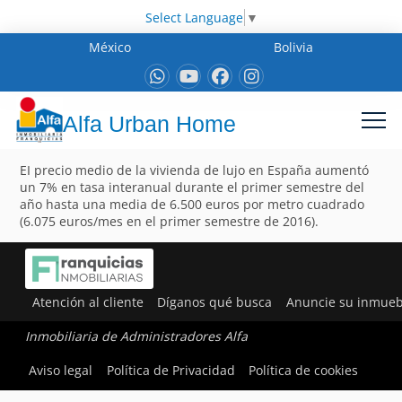
Select Language
▼
México
Bolivia
Alfa Urban Home
EI precio medio de la vivienda de lujo en España aumentó
un 7% en tasa interanual durante el primer semestre del
año hasta una media de 6.500 euros por metro cuadrado
(6.075 euros/mes en el primer semestre de 2016).
Atención al cliente
Díganos qué busca
Anuncie su inmueb
Inmobiliaria de Administradores Alfa
Aviso legal
Política de Privacidad
Política de cookies