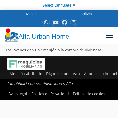
Select Language
▼
México
Bolivia
Alfa Urban Home
Los jóvenes dan un empujón a la compra de viviendas
Atención al cliente
Díganos qué busca
Anuncie su inmueb
Inmobiliaria de Administradores Alfa
Aviso legal
Política de Privacidad
Política de cookies