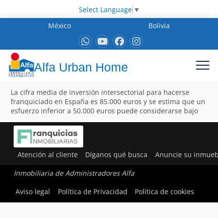
Select Language
▼
México
Bolivia
Alfa Urban Home
La cifra media de inversión intersectorial para hacerse
franquiciado en España es 85.000 euros y se estima que un
esfuerzo inferior a 50.000 euros puede considerarse bajo
Atención al cliente
Díganos qué busca
Anuncie su inmueb
Inmobiliaria de Administradores Alfa
Aviso legal
Política de Privacidad
Política de cookies