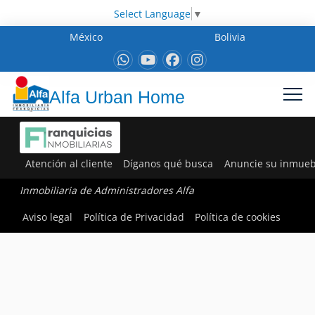
Select Language
▼
México
Bolivia
Alfa Urban Home
Atención al cliente
Díganos qué busca
Anuncie su inmueb
Inmobiliaria de Administradores Alfa
Aviso legal
Política de Privacidad
Política de cookies