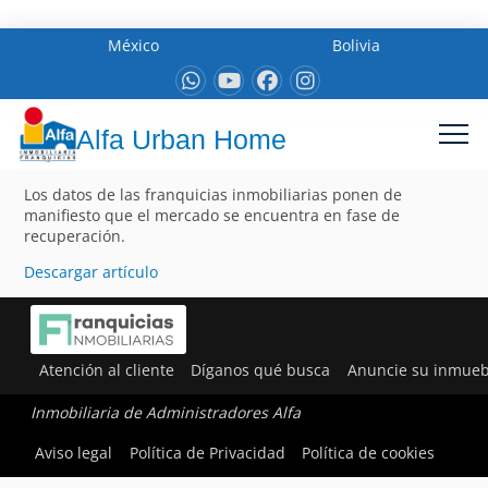
México
Bolivia
Alfa Urban Home
Los datos de las franquicias inmobiliarias ponen de
manifiesto que el mercado se encuentra en fase de
recuperación.
Descargar artículo
Atención al cliente
Díganos qué busca
Anuncie su inmueb
Inmobiliaria de Administradores Alfa
Aviso legal
Política de Privacidad
Política de cookies