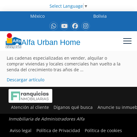
Select Language
▼
México
Bolivia
Alfa Urban Home
Las cadenas especializadas en vender, alquilar o
comprar viviendas y locales comerciales han vuelto a la
senda del crecimiento tras años de …
Descargar artículo
Atención al cliente
Díganos qué busca
Anuncie su inmueb
Inmobiliaria de Administradores Alfa
Aviso legal
Política de Privacidad
Política de cookies