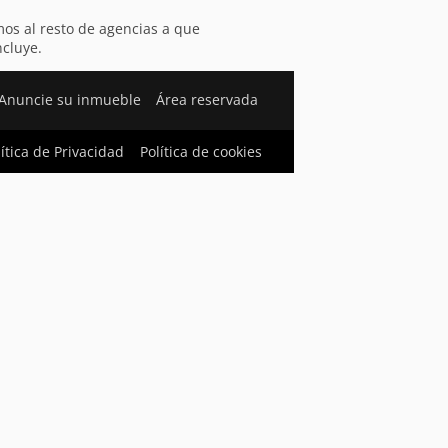
amos al resto de agencias a que
ncluye.
Anuncie su inmueble
Área reservada
lítica de Privacidad
Política de cookies