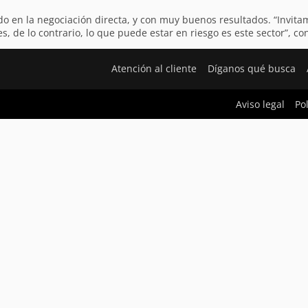
ando en la negociación directa, y con muy buenos resultados. “Invit
, de lo contrario, lo que puede estar en riesgo es este sector”, co
Atención al cliente
Díganos qué busca
Aviso legal
Po