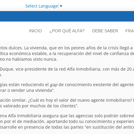
Select Language
▼
INICIO
¿POR QUÉ ALFA?
DEBE SABER
FRA
os dulces. La vivienda, que en los peores años de la crisis llegó a
ítica económica estable, a la recuperación del nivel de confianza 
como no habíamos visto nunca.
 Duque, vice-presidente de la red Alfa Inmobiliaria, con más de 20 
.
ogías están reduciendo el
gap
de conocimiento existente del agente 
ar o vender una vivienda”.
ión similar, ¿Cuál es hoy el valor del nuevo agente inmobiliario? 
es valorado por muchos de los clientes”.
na Alfa Inmobiliaria asegura que las agencias solo podrán sobrevi
n por el de mediación, aportando todo su conocimiento y experienc
esarrolle en presencia de todas las partes “en sustitución del ant