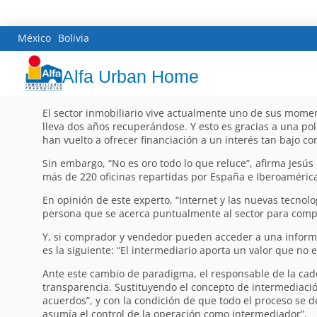
México
Bolivia
Alfa Urban Home
El sector inmobiliario vive actualmente uno de sus moment
lleva dos años recuperándose. Y esto es gracias a una pol
han vuelto a ofrecer financiación a un interés tan bajo 
Sin embargo, “No es oro todo lo que reluce”, afirma Jesús
más de 220 oficinas repartidas por España e Iberoamérica
En opinión de este experto, “Internet y las nuevas tecnol
persona que se acerca puntualmente al sector para compr
Y, si comprador y vendedor pueden acceder a una informac
es la siguiente: “El intermediario aporta un valor que no 
Ante este cambio de paradigma, el responsable de la cade
transparencia. Sustituyendo el concepto de intermediació
acuerdos”, y con la condición de que todo el proceso se d
asumía el control de la operación como intermediador”.