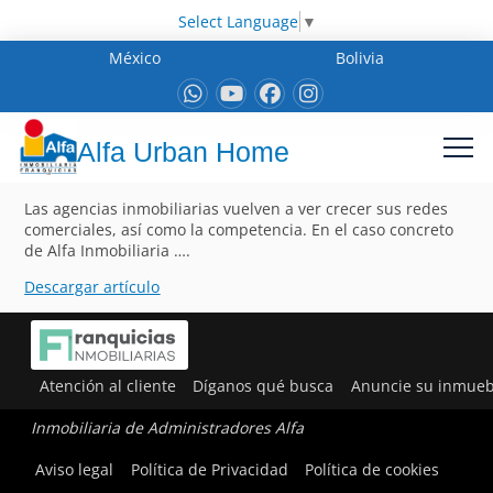
Select Language
▼
México
Bolivia
Alfa Urban Home
Las agencias inmobiliarias vuelven a ver crecer sus redes
comerciales, así como la competencia. En el caso concreto
de Alfa Inmobiliaria ….
Descargar artículo
Atención al cliente
Díganos qué busca
Anuncie su inmueb
Inmobiliaria de Administradores Alfa
Aviso legal
Política de Privacidad
Política de cookies