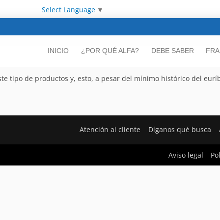
Select Language
▼
INICIO
¿POR QUÉ ALFA?
DEBE SABER
FRA
 tipo de productos y, esto, a pesar del mínimo histórico del eurí
Atención al cliente
Díganos qué busca
Aviso legal
Po