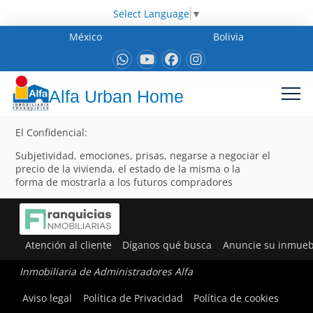
Select Language
▼
México
Bolivia
Alfa Urban Home
El Confidencial:
Subjetividad, emociones, prisas, negarse a negociar el
precio de la vivienda, el estado de la misma o la
forma de mostrarla a los futuros compradores
Atención al cliente
Díganos qué busca
Anuncie su inmueb
Inmobiliaria de Administradores Alfa
Aviso legal
Política de Privacidad
Política de cookies