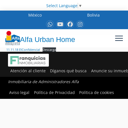
Select Language
▼
México
Bolivia
Alfa Urban Home
11.11.18 ElConfidencial
Descarga
Atención al cliente
Díganos qué busca
Anuncie su inmueb
Inmobiliaria de Administradores Alfa
Aviso legal
Política de Privacidad
Política de cookies