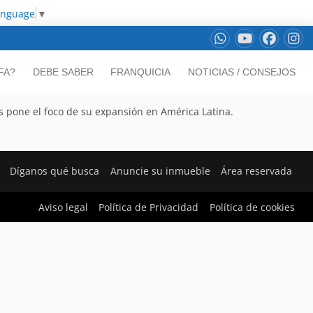
anguage
▼
FA?
DEBE SABER
FRANQUICIA
NOTICIAS / CONSEJOS
s pone el foco de su expansión en América Latina.
Díganos qué busca
Anuncie su inmueble
Área reservada
Aviso legal
Política de Privacidad
Política de cookies