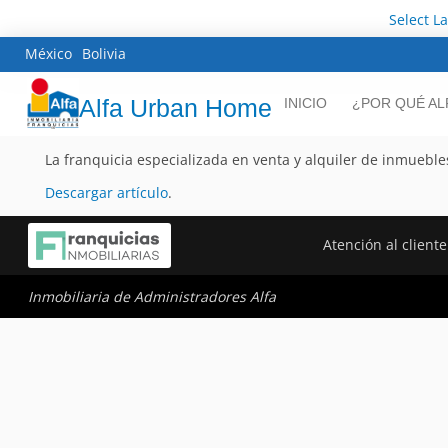
Select L
México
Bolivia
Alfa Urban Home
INICIO
¿POR QUÉ AL
La franquicia especializada en venta y alquiler de inmueble
Descargar artículo
.
Atención al cliente
Inmobiliaria de Administradores Alfa