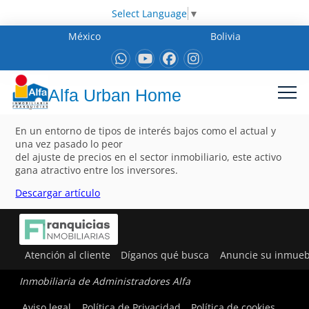
Select Language
▼
México
Bolivia
Alfa Urban Home
En un entorno de tipos de interés bajos como el actual y
una vez pasado lo peor
del ajuste de precios en el sector inmobiliario, este activo
gana atractivo entre los inversores.
Descargar artículo
Atención al cliente
Díganos qué busca
Anuncie su inmueb
Inmobiliaria de Administradores Alfa
Aviso legal
Política de Privacidad
Política de cookies