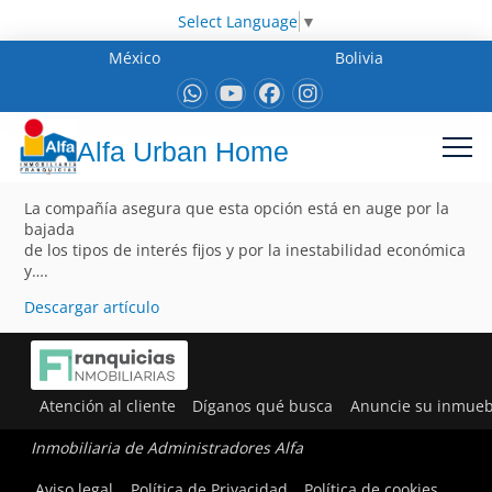
Select Language
▼
México
Bolivia
Alfa Urban Home
La compañía asegura que esta opción está en auge por la
bajada
de los tipos de interés fijos y por la inestabilidad económica
y….
Descargar artículo
Atención al cliente
Díganos qué busca
Anuncie su inmueb
Inmobiliaria de Administradores Alfa
Aviso legal
Política de Privacidad
Política de cookies