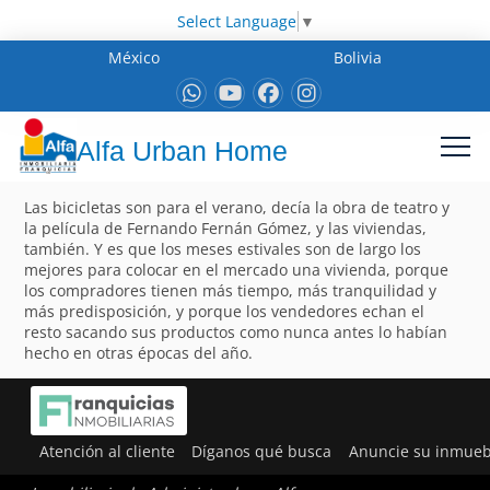
Select Language
▼
México
Bolivia
Alfa Urban Home
Las bicicletas son para el verano, decía la obra de teatro y
la película de Fernando Fernán Gómez, y las viviendas,
también. Y es que los meses estivales son de largo los
mejores para colocar en el mercado una vivienda, porque
los compradores tienen más tiempo, más tranquilidad y
más predisposición, y porque los vendedores echan el
resto sacando sus productos como nunca antes lo habían
hecho en otras épocas del año.
Atención al cliente
Díganos qué busca
Anuncie su inmueb