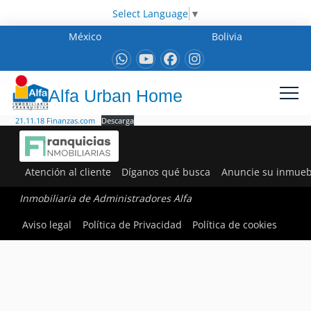
Select Language
▼
México
Bolivia
Alfa Urban Home
21.11.18 Finanzas.com
Descarga
Atención al cliente
Díganos qué busca
Anuncie su inmueb
Inmobiliaria de Administradores Alfa
Aviso legal
Política de Privacidad
Política de cookies